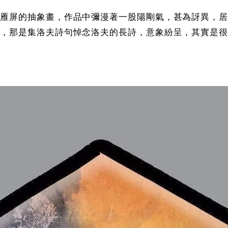
康雁屏的抽象畫，作品中彌漫著一股陽剛氣，甚為訝異，居
境，那是集洛夫詩句悼念洛夫的長詩，意象紛呈，其實是很