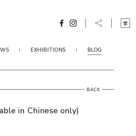
繁
EWS
EXHIBITIONS
BLOG
BACK
n Chinese only)