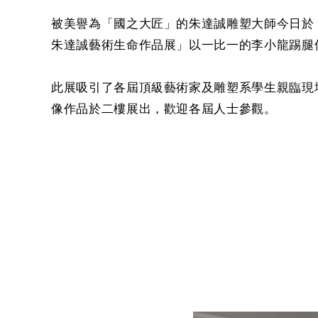
被美譽為「國之大匠」的朱達誠雕塑大師今日於
朱達誠藝術生命作品展」以一比一的李小龍踢腿
此展吸引了各屆頂級藝術家及雕塑系學生親臨現
像作品於二樓展出，歡迎各屆人士參觀。