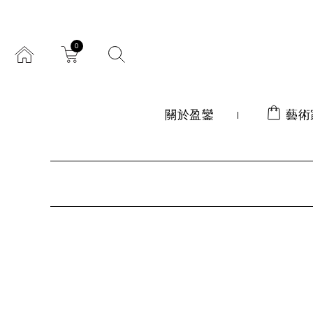
0
關於盈鑾
藝術