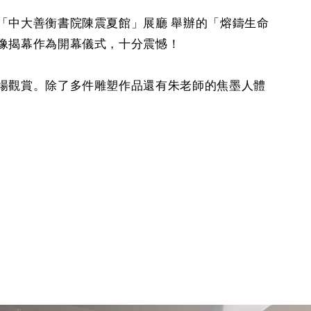
「中大善衡書院陳震夏館」展廳 舉辦的「熔鑄生命
像揭幕作為開幕儀式，十分震憾！
場觀賞。除了多件雕塑作品還有朱老師的焦墨人體