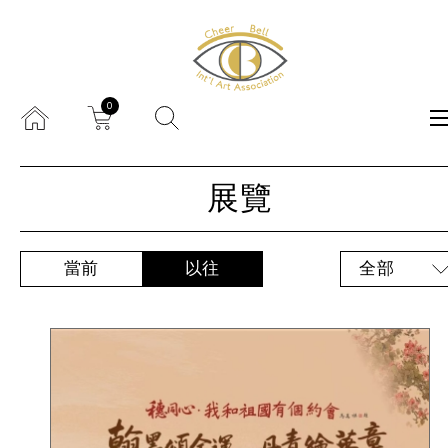
0
展覽
當前
以往
全部