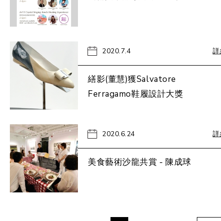
2020.7.4
詳
繕影(董慧)獲Salvatore
Ferragamo鞋履設計大獎
2020.6.24
詳
美食藝術沙龍共賞 - 陳成球