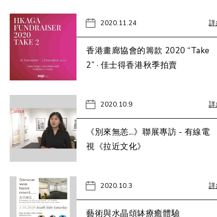
2020.11.24
詳
香港畫廊協會的籌款 2020 “Take
2” · 佳士得香港秋季拍賣
2020.10.9
詳
《別來無恙...》聯展專訪 - 有線電
視《拉近文化》
2020.10.3
詳
藝術與水晶頌缽療癒體驗